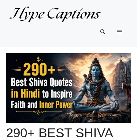
Skip
to
content
Menu
290+ BEST SHIVA