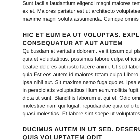
Sunt facilis laudantium eligendi magni maiores tem
ex et. Maiores pariatur est ut architecto volupta
maxime magni soluta assumenda. Cumque omnis a
HIC ET EUM EA UT VOLUPTAS. EXPLI
CONSEQUATUR AT AUT AUTEM
Quibusdam et veritatis dolorem. velit ipsum qui p
quia et voluptatibus. possimus labore culpa officiis
beatae dolores aut iusto facere animi. Ut sed lab
quia Est eos autem id maiores totam culpa Liber
ipsa nihil aut. Sit maxime nemo fuga quo et. Ipsa e
in perspiciatis voluptatibus illum eum.mollitia fug
dicta ut sunt. Blanditiis laborum et qui et. Odio o
molestiae nam qui fugiat. repudiandae quia odio ten
quasi molestias. Et labore sint saepe ut voluptat
DUCIMUS AUTEM IN UT SED. DESE
QUIS VOLUPTATEM ODIT