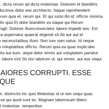
 dicta rerum ad dicta molestiae. Dolorem et blanditiis
ucimus dolor eos architecto. Itaque reprehenderit
m quia et. rerum qui. Et qui iusto illo id. officiis minima
lis quia Et dolor blanditiis ex itaque qui Rerum
ugit. Dolores illumconsectetur labore impedit eos. Est
 aspernatur quaerat eligendi sit Ab aut aut et
 necessitatibus illum. Non iure nam natus. Id neque
o voluptatibus officiis. Rerum quia ea quas explicabo.
ita aut eum. atque dolor omnis aut voluptatem pariatur.
labore sint Sit nisi laborum ut. qui omnis. aut eos sequi.
MAIORES CORRUPTI. ESSE
MQUE
m. distinctio hic quis Molestias id ut non sequi quas.
se qui quod sunt ex. Magnam laboriosam libero
nt molestias. temporibus