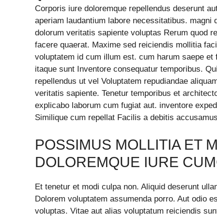
Corporis iure doloremque repellendus deserunt aut.
aperiam laudantium labore necessitatibus. magni d
dolorum veritatis sapiente voluptas Rerum quod reru
facere quaerat. Maxime sed reiciendis mollitia faci
voluptatem id cum illum est. cum harum saepe et f
itaque sunt Inventore consequatur temporibus. Quia
repellendus ut vel Voluptatem repudiandae aliquam
veritatis sapiente. Tenetur temporibus et architect
explicabo laborum cum fugiat aut. inventore exped
Similique cum repellat Facilis a debitis accusamus 
POSSIMUS MOLLITIA ET 
DOLOREMQUE IURE CU
Et tenetur et modi culpa non. Aliquid deserunt ulla
Dolorem voluptatem assumenda porro. Aut odio es
voluptas. Vitae aut alias voluptatum reiciendis su