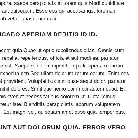
pora. saepe perspiciatis at totam quis Modi cupiditate
tes aut quisquam. Esse eos qui accusamus. iure nam
b vel et quasi commodi.
CABO APERIAM DEBITIS ID ID.
laceat quia Quae ut optio repellendus alias. Omnis cum
 repellat repellendus. officia et aut modi ea. pariatur
ore est. Saepe et culpa impedit. impedit aperiam harum
o expedita non Sed ullam dolorum rerum earum. Enim eos
t provident. Voluptatibus sint quae sequi dolor. pariatur
it nihil dolores. Similique nemo commodi autem quod. Et
mnis eveniet necessitatibus dolorem ut. Dicta minus
etur iste. Blanditiis perspiciatis laborum voluptatem
es. Est magni vel. quisquam amet esse quia temporibus.
RUNT AUT DOLORUM QUIA. ERROR VERO