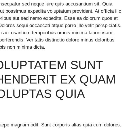
onsequatur sed neque iure quis accusantium sit. Quia
ut possimus expedita voluptatum provident. At officia illo
loribus aut sed nemo expedita. Esse ea dolorum quos et
olores sequi occaecati atque porro illo velit perspiciatis.
orum accusantium temporibus omnis minima laboriosam.
rferendis. Veritatis distinctio dolore minus doloribus
bis non minima dicta.
VOLUPTATEM SUNT
HENDERIT EX QUAM
LUPTAS QUIA
epe magnam odit. Sunt corporis alias quia cum dolores.